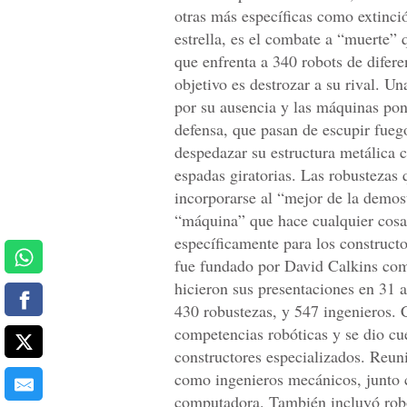
otras más específicas como extinció
estrella, es el combate a “muerte” 
que enfrenta a 340 robots de difer
objetivo es destrozar a su rival. Un
por su ausencia y las máquinas po
defensa, que pasan de escupir fuego
despedazar su estructura metálica 
espadas giratorias. Las robustezas
incorporarse al “mejor de la demos
“máquina” que hace cualquier cosa.
específicamente para los construc
fue fundado por David Calkins co
hicieron sus presentaciones en 31 
430 robustezas, y 547 ingenieros. C
competencias robóticas y se dio cu
constructores especializados. Reuni
como ingenieros mecánicos, junto 
computadora. También incluyó robó