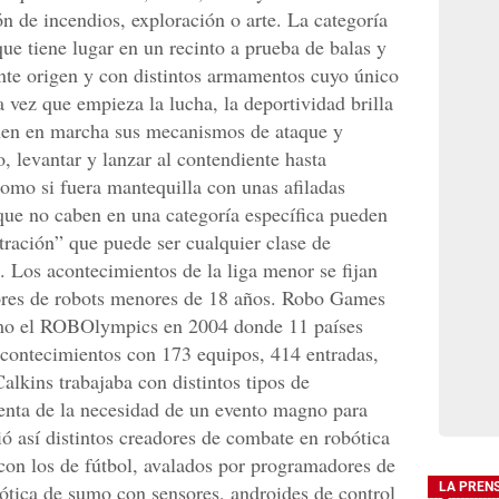
n de incendios, exploración o arte. La categoría
que tiene lugar en un recinto a prueba de balas y
ente origen y con distintos armamentos cuyo único
a vez que empieza la lucha, la deportividad brilla
nen en marcha sus mecanismos de ataque y
, levantar y lanzar al contendiente hasta
como si fuera mantequilla con unas afiladas
 que no caben en una categoría específica pueden
tración” que puede ser cualquier clase de
 Los acontecimientos de la liga menor se fijan
tores de robots menores de 18 años. Robo Games
mo el ROBOlympics en 2004 donde 11 países
acontecimientos con 173 equipos, 414 entradas,
alkins trabajaba con distintos tipos de
enta de la necesidad de un evento magno para
ó así distintos creadores de combate en robótica
con los de fútbol, avalados por programadores de
tica de sumo con sensores, androides de control
LA PREN