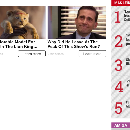
MÁS LEÍ
"Lo
tre
Cei
“M
le
pr
Si
ti
Vi
el
Fi
Má
AMIGA