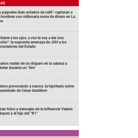
DAS
s paquetes iban untados de café": capturan a
s hombres con millonaria suma de dinero en La
ba
írame a los ojos, a vos te voy a dar una
cción”: la supuesta amenaza de JOH a los
ocuradores del Estado
carios matan de un disparo en la cabeza a
ktoker durante un "live"
deos provocando a narcos: la hipótesis sobre
 asesinato de César Gastélum
ltran fotos y mensajes de la influencer Valeria
rquez y el hijo del “R1”