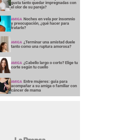
gusta tanto quedar impregnadas con
el olor de su pareja?
Noches en vela por insomnio
AMIGA
y preocupación, ¿qué hacer para
tratarlo?
¿Terminar una amistad duele
AMIGA
tanto como una ruptura amorosa?
¿Cabello largo o corto? Elige tu
AMIGA
corte según tu cuello
Entre mujeres: guía para
AMIGA
acompañar a su amiga o familiar con
cáncer de mama