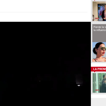
Pierde la 
la influen
LA PREN