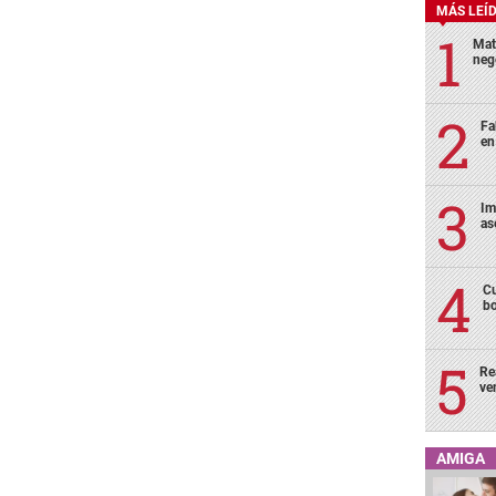
MÁS LEÍ
Mat
neg
Fa
en
Im
as
Cu
bo
Re
ve
AMIGA