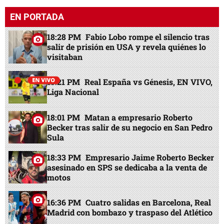
EN PORTADA
18:28 PM
Fabio Lobo rompe el silencio tras
salir de prisión en USA y revela quiénes lo
visitaban
15:21 PM
Real España vs Génesis, EN VIVO,
Liga Nacional
18:01 PM
Matan a empresario Roberto
Becker tras salir de su negocio en San Pedro
Sula
18:33 PM
Empresario Jaime Roberto Becker
asesinado en SPS se dedicaba a la venta de
motos
16:36 PM
Cuatro salidas en Barcelona, Real
Madrid con bombazo y traspaso del Atlético