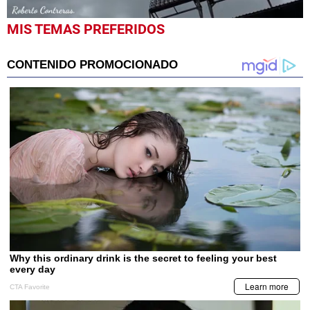
0
MIS TEMAS PREFERIDOS
seconds
of
48
seconds