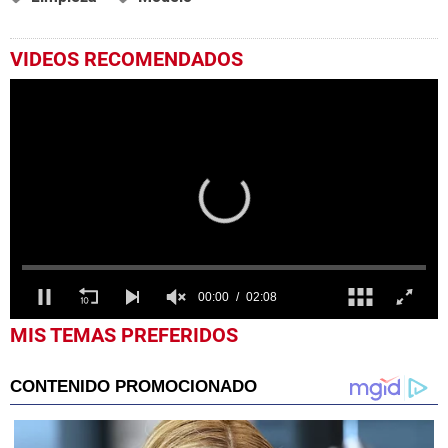
VIDEOS RECOMENDADOS
0
MIS TEMAS PREFERIDOS
seconds
of
2
minutes,
8
seconds