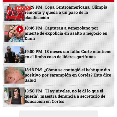
13:29 PM
Copa Centroamericana: Olimpia
remonta y queda a un paso de la
clasificación
18:46 PM
Capturan a venezolano por
muerte de expolicía en asalto a negocio en
Danlí
19:00 PM
18 meses sin fallo: Corte mantiene
en el limbo caso de líderes garífunas
18:16 PM
¿Cómo se contagió el bebé que dio
positivo por sarampión en Cortés? Esto dice
Salud
13:50 PM
"Hay niveles, no le di lo que él
quería": maestra denuncia a secretario de
Educación en Cortés