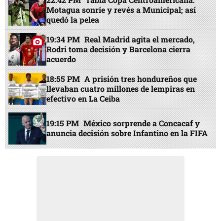
Motagua sonríe y revés a Municipal; así
quedó la pelea
19:34 PM
Real Madrid agita el mercado,
Rodri toma decisión y Barcelona cierra
acuerdo
18:55 PM
A prisión tres hondureños que
llevaban cuatro millones de lempiras en
efectivo en La Ceiba
19:15 PM
México sorprende a Concacaf y
anuncia decisión sobre Infantino en la FIFA