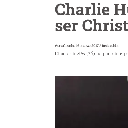
Charlie 
ser Chris
Actualizado: 16 marzo 2017
/
Redacción
El actor inglés (36) no pudo interp