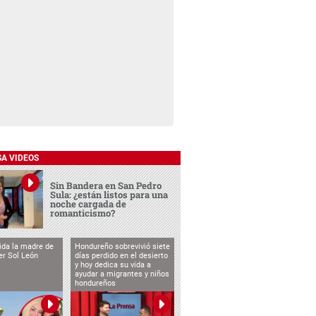
SA VIDEOS
Sin Bandera en San Pedro
Sula: ¿están listos para una
noche cargada de
romanticismo?
vida la madre de
Hondureño sobrevivió siete
cer Sol León
días perdido en el desierto
y hoy dedica su vida a
ayudar a migrantes y niños
hondureños