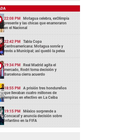
ADA
22:08 PM
Motagua celebra, exOlimpia
presente y las chicas que enamoraron
en el Nacional
22:42 PM
Tabla Copa
Centroamericana: Motagua sonríe y
revés a Municipal; así quedó la pelea
19:34 PM
Real Madrid agita el
mercado, Rodri toma decisión y
Barcelona cierra acuerdo
18:55 PM
A prisión tres hondureños
que llevaban cuatro millones de
lempiras en efectivo en La Ceiba
19:15 PM
México sorprende a
Concacaf y anuncia decisión sobre
Infantino en la FIFA