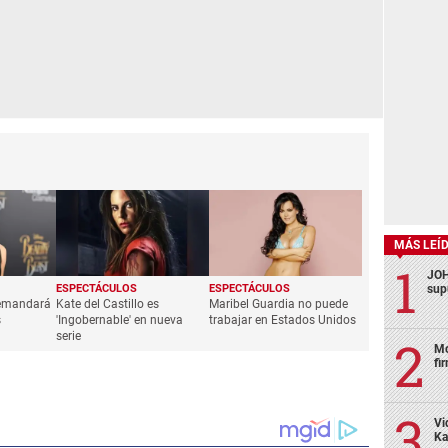
MÁS LEÍ
JOH
ESPECTÁCULOS
ESPECTÁCULOS
sup
emandará
Kate del Castillo es
Maribel Guardia no puede
s
'Ingobernable' en nueva
trabajar en Estados Unidos
serie
Mo
fi
Vi
Ka