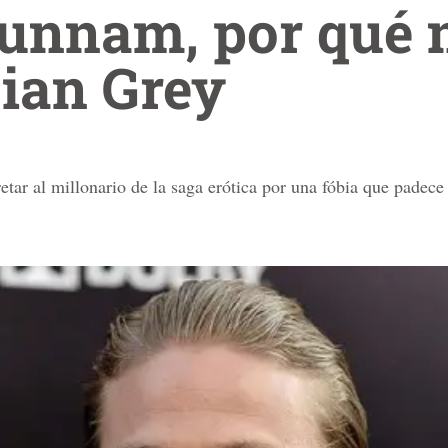
Hunnam, por qué 
tian Grey
retar al millonario de la saga erótica por una fóbia que padec