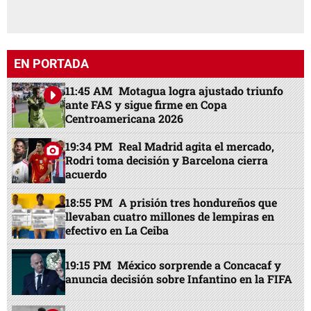
EN PORTADA
11:45 AM
Motagua logra ajustado triunfo
ante FAS y sigue firme en Copa
Centroamericana 2026
19:34 PM
Real Madrid agita el mercado,
Rodri toma decisión y Barcelona cierra
acuerdo
18:55 PM
A prisión tres hondureños que
llevaban cuatro millones de lempiras en
efectivo en La Ceiba
19:15 PM
México sorprende a Concacaf y
anuncia decisión sobre Infantino en la FIFA