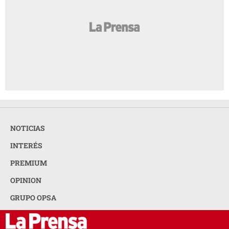
NOTICIAS
INTERÉS
PREMIUM
OPINION
GRUPO OPSA