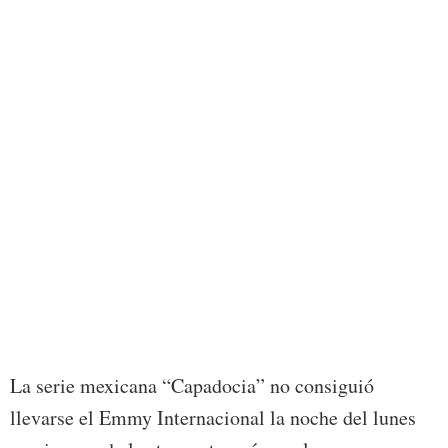
JLX53
estad
de 20
Inter
EFE/
La serie mexicana “Capadocia” no consiguió
llevarse el Emmy Internacional la noche del lunes