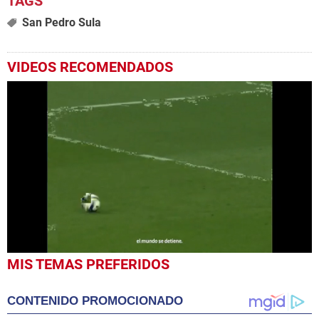
San Pedro Sula
VIDEOS RECOMENDADOS
0
MIS TEMAS PREFERIDOS
seconds
of
1
CONTENIDO PROMOCIONADO
minute,
2