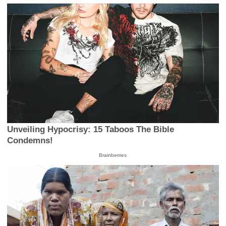
seconds
Unveiling Hypocrisy: 15 Taboos The Bible
Condemns!
Brainberries