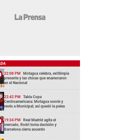
ADA
22:08 PM
Motagua celebra, exOlimpia
presente y las chicas que enamoraron
en el Nacional
22:42 PM
Tabla Copa
Centroamericana: Motagua sonríe y
revés a Municipal; así quedó la pelea
19:34 PM
Real Madrid agita el
mercado, Rodri toma decisión y
Barcelona cierra acuerdo