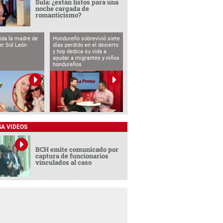
Sula: ¿están listos para una
noche cargada de
romanticismo?
vida la madre de
Hondureño sobrevivió siete
cer Sol León
días perdido en el desierto
y hoy dedica su vida a
ayudar a migrantes y niños
hondureños
SA VIDEOS
BCH emite comunicado por
captura de funcionarios
vinculados al caso