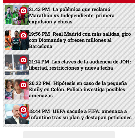
21:43 PM
La polémica que reclamó
Marathón vs Independiente, primera
expulsión y chicas
19:56 PM
Real Madrid con más salidas, giro
con Diomande y ofrecen millones al
Barcelona
21:14 PM
Las claves de la audiencia de JOH:
libertad, restricciones y nueva fecha
20:22 PM
Hipótesis en caso de la pequeña
Emily en Colón: Policía investiga posibles
amenazas
18:44 PM
UEFA sacude a FIFA: amenaza a
Infantino tras su plan y destapan peticiones