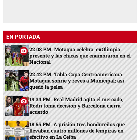
EN PORTADA
22:08 PM
Motagua celebra, exOlimpia
presente y las chicas que enamoraron en el
Nacional
22:42 PM
Tabla Copa Centroamericana:
Motagua sonríe y revés a Municipal; así
quedó la pelea
19:34 PM
Real Madrid agita el mercado,
Rodri toma decisión y Barcelona cierra
acuerdo
18:55 PM
A prisión tres hondureños que
llevaban cuatro millones de lempiras en
efectivo en La Ceiba