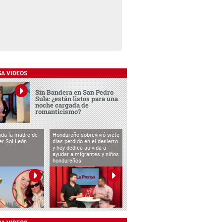
SA VIDEOS
Sin Bandera en San Pedro
Sula: ¿están listos para una
noche cargada de
romanticismo?
vida la madre de
Hondureño sobrevivió siete
cer Sol León
días perdido en el desierto
y hoy dedica su vida a
ayudar a migrantes y niños
hondureños