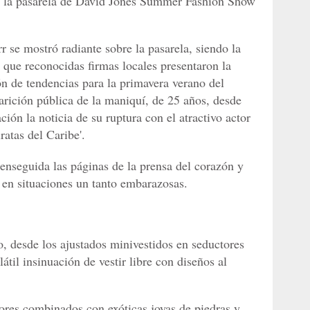
e la pasarela de David Jones Summer Fashion Show
 se mostró radiante sobre la pasarela, siendo la
 que reconocidas firmas locales presentaron la
n de tendencias para la primavera verano del
arición pública de la maniquí, de 25 años, desde
ión la noticia de su ruptura con el atractivo actor
atas del Caribe'.
 enseguida las páginas de la prensa del corazón y
s en situaciones un tanto embarazosas.
o, desde los ajustados minivestidos en seductores
átil insinuación de vestir libre con diseños al
res combinados con exóticas joyas de piedras y