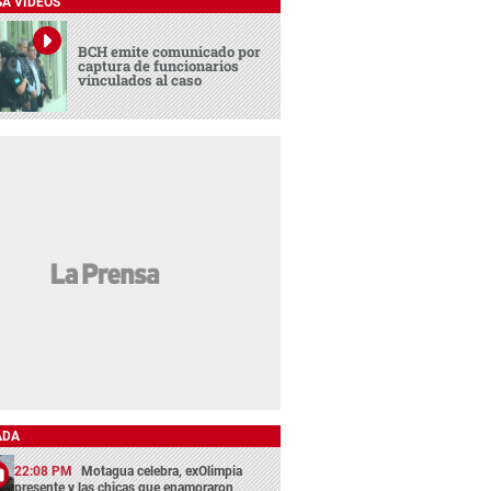
SA VIDEOS
BCH emite comunicado por
captura de funcionarios
vinculados al caso
ADA
22:08 PM
Motagua celebra, exOlimpia
presente y las chicas que enamoraron