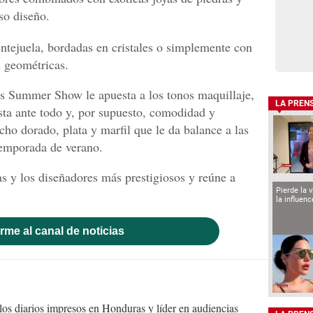
so diseño.
entejuela, bordadas en cristales o simplemente con
s geométricas.
es Summer Show le apuesta a los tonos maquillaje,
LA PREN
ista ante todo y, por supuesto, comodidad y
ho dorado, plata y marfil que le da balance a las
 temporada de verano.
as y los diseñadores más prestigiosos y reúne a
.
Pierde la 
la influen
rme al canal de noticias
s diarios impresos en Honduras y líder en audiencias