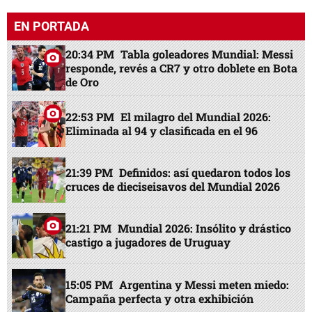
EN PORTADA
20:34 PM
Tabla goleadores Mundial: Messi
responde, revés a CR7 y otro doblete en Bota
de Oro
22:53 PM
El milagro del Mundial 2026:
Eliminada al 94 y clasificada en el 96
21:39 PM
Definidos: así quedaron todos los
cruces de dieciseisavos del Mundial 2026
21:21 PM
Mundial 2026: Insólito y drástico
castigo a jugadores de Uruguay
15:05 PM
Argentina y Messi meten miedo:
Campaña perfecta y otra exhibición