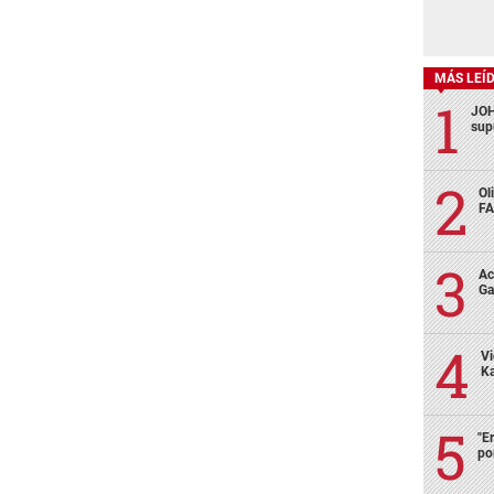
MÁS LEÍ
JOH
sup
Ol
FA
Ac
Ga
Vi
Ka
"E
po