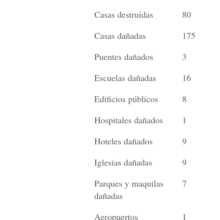
Casas destruídas
80
Casas dañadas
175
Puentes dañados
3
Escuelas dañadas
16
Edificios públicos
8
Hospitales dañados
1
Hoteles dañados
9
Iglesias dañadas
9
Parques y maquilas
7
dañadas
Aeropuertos
1