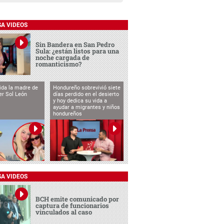
SA VIDEOS
Sin Bandera en San Pedro
Sula: ¿están listos para una
noche cargada de
romanticismo?
vida la madre de
Hondureño sobrevivió siete
cer Sol León
días perdido en el desierto
y hoy dedica su vida a
ayudar a migrantes y niños
hondureños
SA VIDEOS
BCH emite comunicado por
captura de funcionarios
vinculados al caso