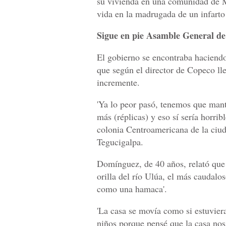
su vivienda en una comunidad de 
vida en la madrugada de un infart
Sigue en pie Asamble General d
El gobierno se encontraba haciend
que según el director de Copeco ll
incremente.
'Ya lo peor pasó, tenemos que man
más (réplicas) y eso sí sería horri
colonia Centroamericana de la ciud
Tegucigalpa.
Domínguez, de 40 años, relató que 
orilla del río Ulúa, el más caudalo
como una hamaca'.
'La casa se movía como si estuviera
niños porque pensé que la casa nos 