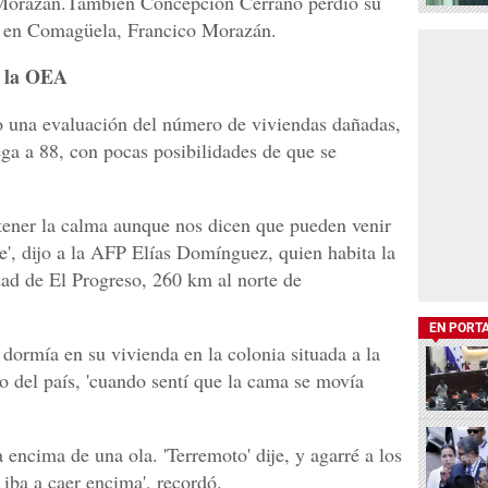
Morazán.También Concepción Cerrano perdió su
o en Comagüela, Francico Morazán.
e la OEA
o una evaluación del número de viviendas dañadas,
ega a 88, con pocas posibilidades de que se
tener la calma aunque nos dicen que pueden venir
ble', dijo a la AFP Elías Domínguez, quien habita la
ad de El Progreso, 260 km al norte de
EN PORT
dormía en su vivienda en la colonia situada a la
so del país, 'cuando sentí que la cama se movía
 encima de una ola. 'Terremoto' dije, y agarré a los
iba a caer encima', recordó.