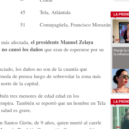
45
Tela, Atlántida
LA PREN
51
Comayagüela, Francisco Morazán
el presidente Manuel Zelaya
a más afectada,
o no causó los daños
que eran de esperarse por su
Pierde la 
la influen
nciado, los daños no son de la cuantía que
 rueda de prensa luego de sobrevolar la zona más
norte de la capital.
bién tres menores de edad edad en los
empira. También se reportó que un hombre en Tela
LA PREN
 salud es grave.
 Santos Girón, de 9 años, quien murió al caerle