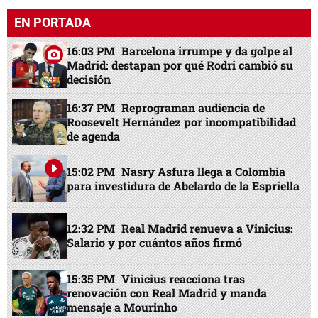
EN PORTADA
16:03 PM
Barcelona irrumpe y da golpe al
Madrid: destapan por qué Rodri cambió su
decisión
16:37 PM
Reprograman audiencia de
Roosevelt Hernández por incompatibilidad
de agenda
15:02 PM
Nasry Asfura llega a Colombia
para investidura de Abelardo de la Espriella
12:32 PM
Real Madrid renueva a Vinicius:
Salario y por cuántos años firmó
15:35 PM
Vinicius reacciona tras
renovación con Real Madrid y manda
mensaje a Mourinho