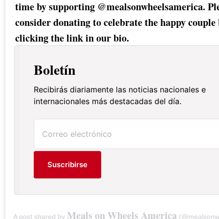
time by supporting @mealsonwheelsamerica. Pl
consider donating to celebrate the happy couple
clicking the link in our bio.
Boletín
Recibirás diariamente las noticias nacionales e
internacionales más destacadas del día.
Suscribirse
Meals on Wheels America
A post shared by
(@mealsonwheel