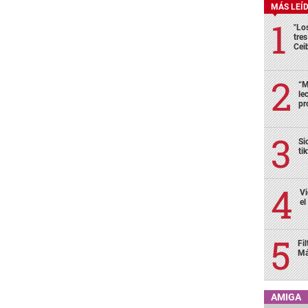
MÁS LEÍ
"Lo
tre
Cei
“M
le
pr
Si
ti
Vi
el
Fi
Má
AMIGA