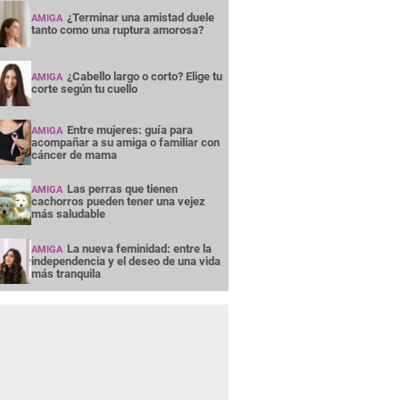
¿Terminar una amistad duele
AMIGA
tanto como una ruptura amorosa?
¿Cabello largo o corto? Elige tu
AMIGA
corte según tu cuello
Entre mujeres: guía para
AMIGA
acompañar a su amiga o familiar con
cáncer de mama
Las perras que tienen
AMIGA
cachorros pueden tener una vejez
más saludable
La nueva feminidad: entre la
AMIGA
independencia y el deseo de una vida
más tranquila