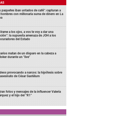
DAS
s paquetes iban untados de café": capturan a
s hombres con millonaria suma de dinero en La
ba
írame a los ojos, a vos te voy a dar una
cción”: la supuesta amenaza de JOH a los
ocuradores del Estado
carios matan de un disparo en la cabeza a
ktoker durante un "live"
deos provocando a narcos: la hipótesis sobre
 asesinato de César Gastélum
ltran fotos y mensajes de la influencer Valeria
rquez y el hijo del “R1”