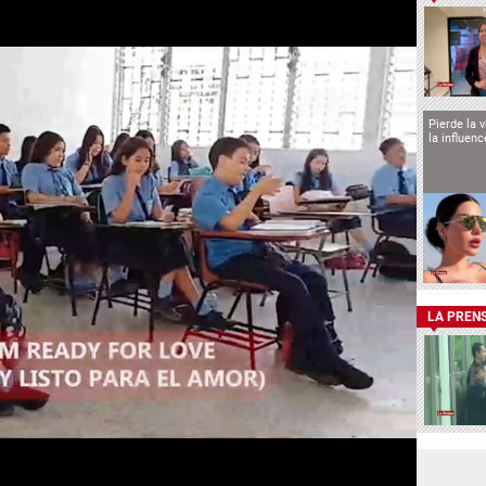
Pierde la 
la influen
LA PREN