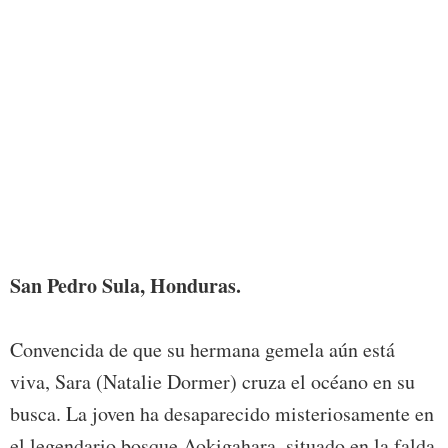
Foto:
San Pedro Sula, Honduras.
Convencida de que su hermana gemela aún está
viva, Sara (Natalie Dormer) cruza el océano en su
busca. La joven ha desaparecido misteriosamente en
el legendario bosque Aokigahara, situado en la falda