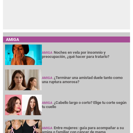
AMIGA
Noches en vela por insomnio y
AMIGA
preocupación, ¿qué hacer para tratarlo?
¿Terminar una amistad duele tanto como
AMIGA
una ruptura amorosa?
¿Cabello largo o corto? Elige tu corte según
AMIGA
tu cuello
Entre mujeres: guía para acompañar a su
AMIGA
amiga o familiar con cáncer de mama