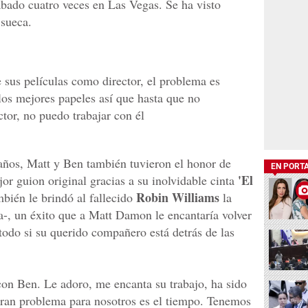
bado cuatro veces en Las Vegas. Se ha visto
 sueca.
 sus películas como director, el problema es
los mejores papeles así que hasta que no
ctor, no puedo trabajar con él
ños, Matt y Ben también tuvieron el honor de
EN PORT
'El
or guion original gracias a su inolvidable cinta
Robin Williams
bién le brindó al fallecido
la
ra-, un éxito que a Matt Damon le encantaría volver
todo si su querido compañero está detrás de las
 con Ben. Le adoro, me encanta su trabajo, ha sido
gran problema para nosotros es el tiempo. Tenemos