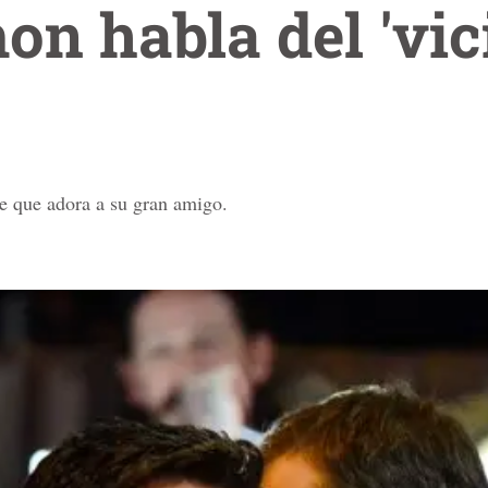
n habla del 'vic
se que adora a su gran amigo.