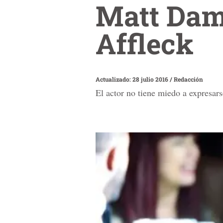
Matt Damo
Affleck
Actualizado: 28 julio 2016
/
Redacción
El actor no tiene miedo a expresar