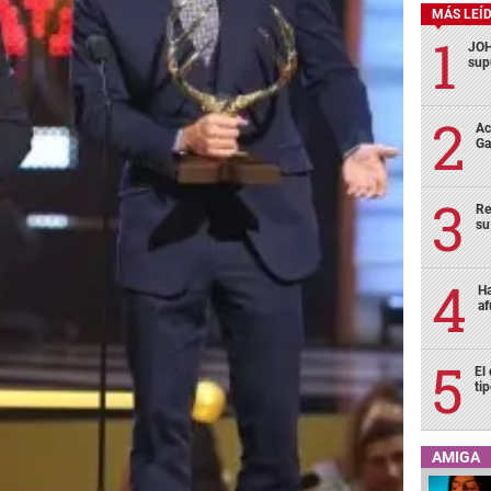
MÁS LEÍ
JOH
sup
Ac
Ga
Re
su
Ha
af
El
ti
AMIGA