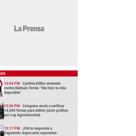
ADA
13:04 PM
Cynthia Klitbo arremete
contra Bárbara Torres: "Me hizo la vida
imposible"
12:56 PM
Congreso envía a verificar
14,000 firmas para definir juicio político
por Ley Agroindustrial
12:17 PM
JOH le responde a
Dagoberto Aspra ante supuestas