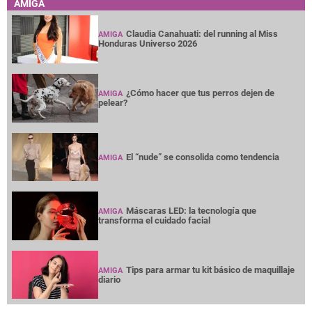
AMIGA
Claudia Canahuati: del running al Miss
AMIGA
Honduras Universo 2026
¿Cómo hacer que tus perros dejen de
AMIGA
pelear?
El “nude” se consolida como tendencia
AMIGA
Máscaras LED: la tecnología que
AMIGA
transforma el cuidado facial
Tips para armar tu kit básico de maquillaje
AMIGA
diario