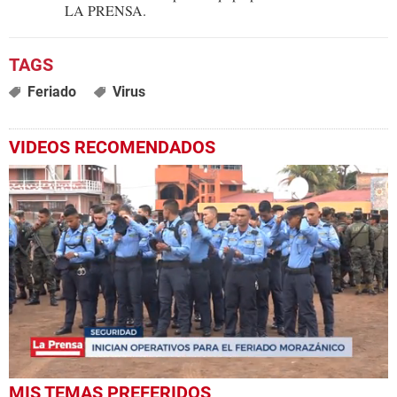
LA PRENSA.
Feriado
Virus
VIDEOS RECOMENDADOS
0
MIS TEMAS PREFERIDOS