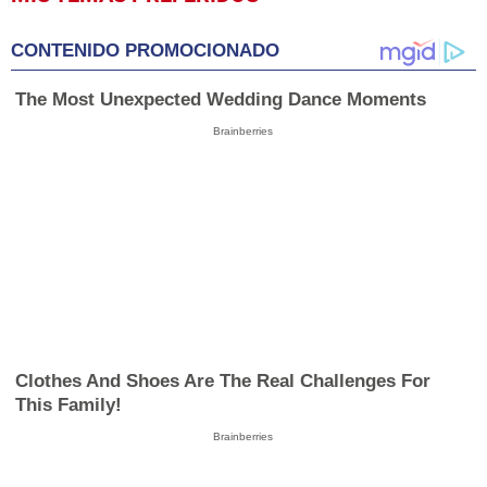
seconds
of
1
CONTENIDO PROMOCIONADO
minute,
25
seconds
The Most Unexpected Wedding Dance Moments
Brainberries
Clothes And Shoes Are The Real Challenges For
This Family!
Brainberries