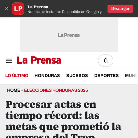
La Prensa
×
Descargar
Noticias al instante. Disponible en Google y IOS
LO ÚLTIMO
HONDURAS
SUCESOS
DEPORTES
MUN
HOME
ELECCIONES HONDURAS 2025
Procesar actas en
tiempo récord: las
metas que prometió la
empresa del Trep