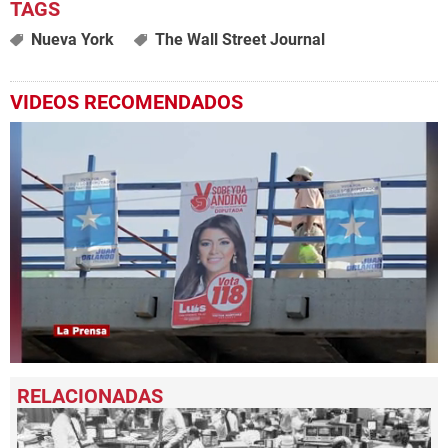
Nueva York
The Wall Street Journal
VIDEOS RECOMENDADOS
0
seconds
of
49
seconds