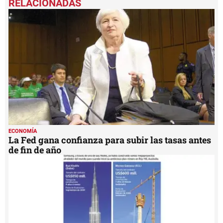
of
4
minutes,
2
seconds
ECONOMÍA
La Fed gana confianza para subir las tasas antes
de fin de año