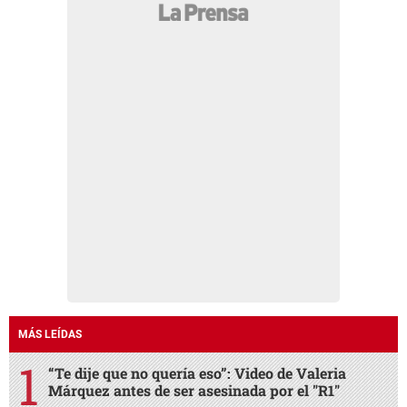
MÁS LEÍDAS
“Te dije que no quería eso”: Video de Valeria
Márquez antes de ser asesinada por el "R1"