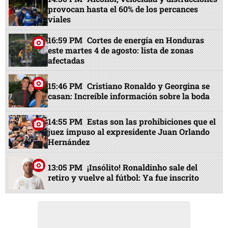
provocan hasta el 60% de los percances
viales
16:59 PM
Cortes de energía en Honduras
este martes 4 de agosto: lista de zonas
afectadas
15:46 PM
Cristiano Ronaldo y Georgina se
casan: Increíble información sobre la boda
14:55 PM
Estas son las prohibiciones que el
juez impuso al expresidente Juan Orlando
Hernández
13:05 PM
¡Insólito! Ronaldinho sale del
retiro y vuelve al fútbol: Ya fue inscrito