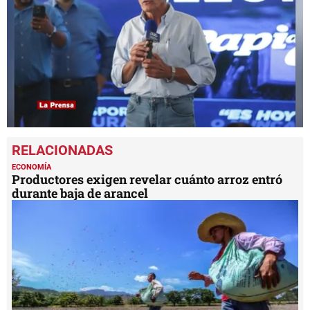
0
seconds
of
51
ECONOMÍA
seconds
Productores exigen revelar cuánto arroz entró
durante baja de arancel