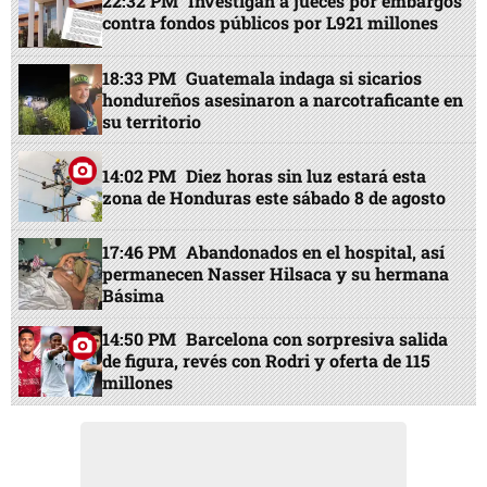
22:32 PM
Investigan a jueces por embargos
contra fondos públicos por L921 millones
18:33 PM
Guatemala indaga si sicarios
hondureños asesinaron a narcotraficante en
su territorio
14:02 PM
Diez horas sin luz estará esta
zona de Honduras este sábado 8 de agosto
17:46 PM
Abandonados en el hospital, así
permanecen Nasser Hilsaca y su hermana
Básima
14:50 PM
Barcelona con sorpresiva salida
de figura, revés con Rodri y oferta de 115
millones