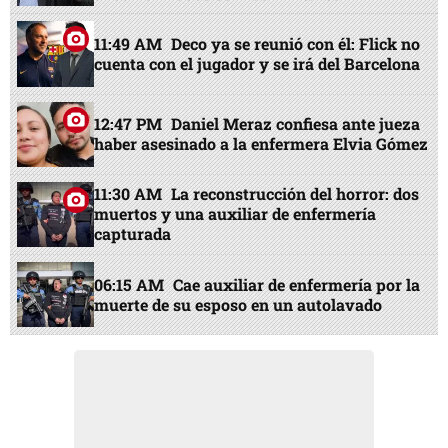
11:49 AM
Deco ya se reunió con él: Flick no
cuenta con el jugador y se irá del Barcelona
12:47 PM
Daniel Meraz confiesa ante jueza
haber asesinado a la enfermera Elvia Gómez
11:30 AM
La reconstrucción del horror: dos
muertos y una auxiliar de enfermería
capturada
06:15 AM
Cae auxiliar de enfermería por la
muerte de su esposo en un autolavado