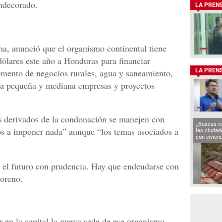
ondecorado.
LA PREN
a, anunció que el organismo continental tiene
dólares este año a Honduras para financiar
omento de negocios rurales, agua y saneamiento,
LA PREN
la pequeña y mediana empresas y proyectos
os derivados de la condonación se manejen con
¿Buscas c
os a imponer nada” aunque “los temas asociados a
las ciuda
con vivien
 el futuro con prudencia. Hay que endeudarse con
Moreno.
r en la capital la nueva sede de ese organismo