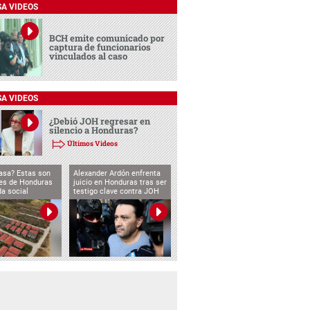
SA VIDEOS
BCH emite comunicado por
captura de funcionarios
vinculados al caso
SA VIDEOS
¿Debió JOH regresar en
silencio a Honduras?
Últimos Videos
asa? Estas son
Alexander Ardón enfrenta
des de Honduras
juicio en Honduras tras ser
da social
testigo clave contra JOH