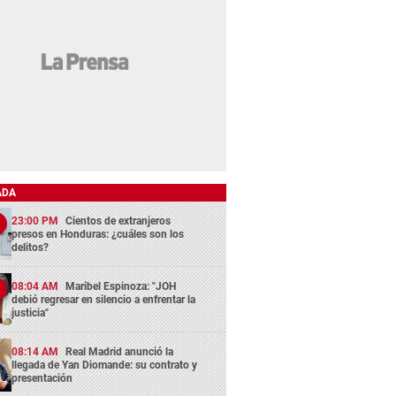
ADA
23:00 PM
Cientos de extranjeros
presos en Honduras: ¿cuáles son los
delitos?
08:04 AM
Maribel Espinoza: "JOH
debió regresar en silencio a enfrentar la
justicia"
08:14 AM
Real Madrid anunció la
llegada de Yan Diomande: su contrato y
presentación