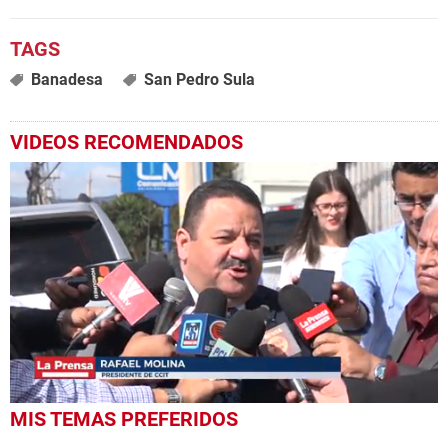
Banadesa
San Pedro Sula
VIDEOS RECOMENDADOS
0
MIS TEMAS PREFERIDOS
seconds
of