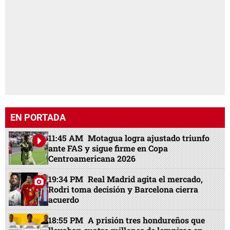
EN PORTADA
11:45 AM
Motagua logra ajustado triunfo
ante FAS y sigue firme en Copa
Centroamericana 2026
19:34 PM
Real Madrid agita el mercado,
Rodri toma decisión y Barcelona cierra
acuerdo
18:55 PM
A prisión tres hondureños que