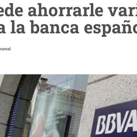
de ahorrarle var
a la banca españ
ournal