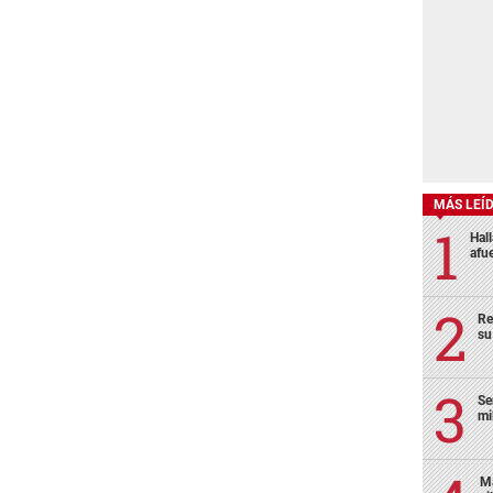
MÁS LEÍ
Hal
afu
Re
su
Se
mi
Ma