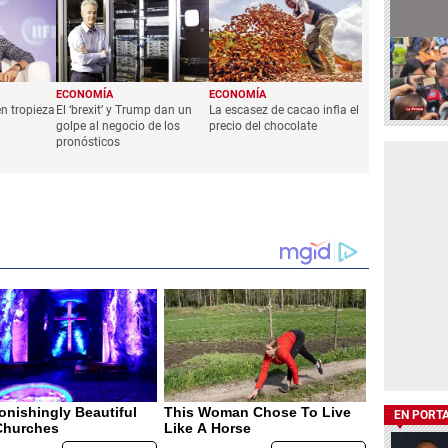
ECONOMÍA
ECONOMÍA
n tropieza
El ‘brexit’ y Trump dan un
La escasez de cacao infla el
golpe al negocio de los
precio del chocolate
pronósticos
EN PORT