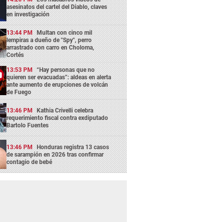
asesinatos del cartel del Diablo, claves
en investigación
13:44 PM
Multan con cinco mil
lempiras a dueño de "Spy", perro
arrastrado con carro en Choloma,
Cortés
13:53 PM
“Hay personas que no
quieren ser evacuadas”: aldeas en alerta
ante aumento de erupciones de volcán
de Fuego
13:46 PM
Kathia Crivelli celebra
requerimiento fiscal contra exdiputado
Bartolo Fuentes
13:46 PM
Honduras registra 13 casos
de sarampión en 2026 tras confirmar
contagio de bebé