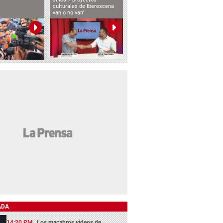
culturales de Iberescena
van o no van"
ADA
14:20 PM
Los macabros videos de