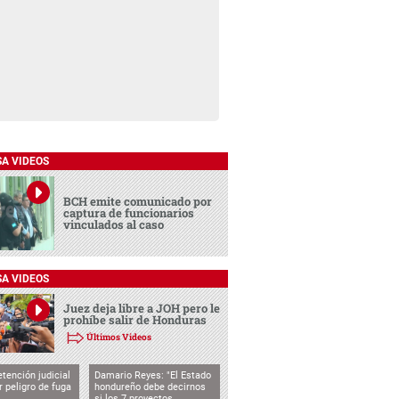
SA VIDEOS
BCH emite comunicado por
captura de funcionarios
vinculados al caso
SA VIDEOS
Juez deja libre a JOH pero le
prohíbe salir de Honduras
Últimos Videos
tención judicial
Damario Reyes: "El Estado
 peligro de fuga
hondureño debe decirnos
si los 7 proyectos