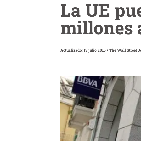
La UE pue
millones 
Actualizado: 13 julio 2016
/
The Wall Street J