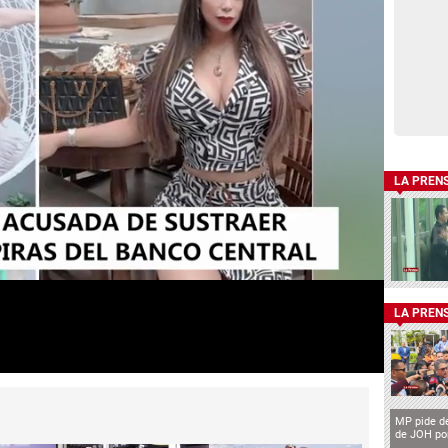
LA PREN
LA PREN
MP pide de
de JOH por