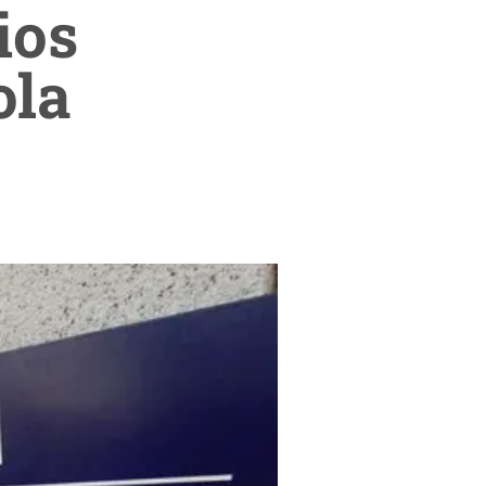
ios
ola