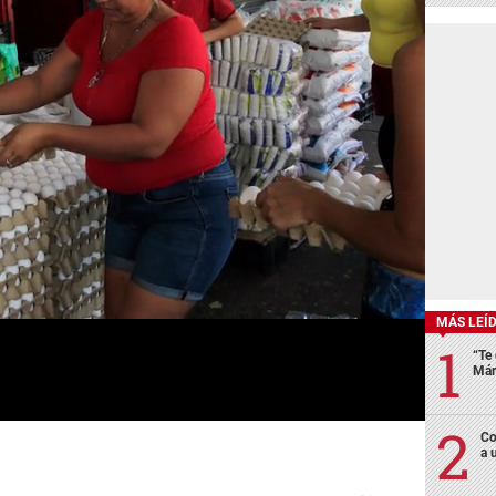
MÁS LEÍ
“Te 
Már
Co
a 