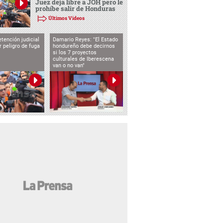
Juez deja libre a JOH pero le
prohíbe salir de Honduras
Últimos Videos
tención judicial
Damario Reyes: "El Estado
 peligro de fuga
hondureño debe decirnos
si los 7 proyectos
culturales de Iberescena
van o no van"