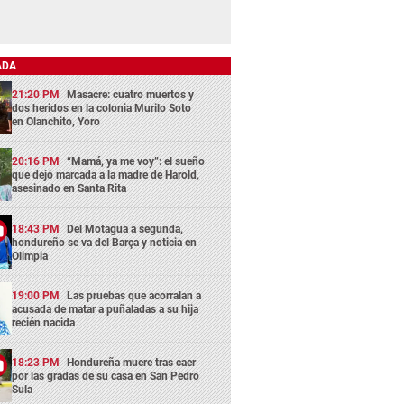
ADA
21:20 PM
Masacre: cuatro muertos y
dos heridos en la colonia Murilo Soto
en Olanchito, Yoro
20:16 PM
“Mamá, ya me voy”: el sueño
que dejó marcada a la madre de Harold,
asesinado en Santa Rita
18:43 PM
Del Motagua a segunda,
hondureño se va del Barça y noticia en
Olimpia
19:00 PM
Las pruebas que acorralan a
acusada de matar a puñaladas a su hija
recién nacida
18:23 PM
Hondureña muere tras caer
por las gradas de su casa en San Pedro
Sula