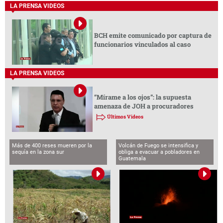
LA PRENSA VIDEOS
BCH emite comunicado por captura de
funcionarios vinculados al caso
LA PRENSA VIDEOS
“Mírame a los ojos”: la supuesta
amenaza de JOH a procuradores
Últimos Videos
Más de 400 reses mueren por la
Volcán de Fuego se intensifica y
sequía en la zona sur
obliga a evacuar a pobladores en
Guatemala