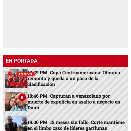
EN PORTADA
13:29 PM
Copa Centroamericana: Olimpia
remonta y queda a un paso de la
clasificación
18:46 PM
Capturan a venezolano por
muerte de expolicía en asalto a negocio en
Danlí
19:00 PM
18 meses sin fallo: Corte mantiene
en el limbo caso de líderes garífunas