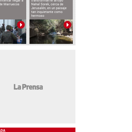
intentar llegar a
transforman el arroyo
de Marruecos
Nahal Sorek, cerca de
Jerusalén, en un paisaje
tan inquietante como
hermoso
ADA