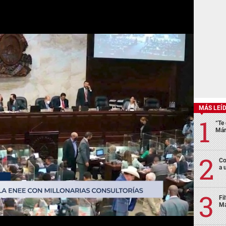
MÁS LEÍ
“Te 
Már
Co
a 
Fi
Má