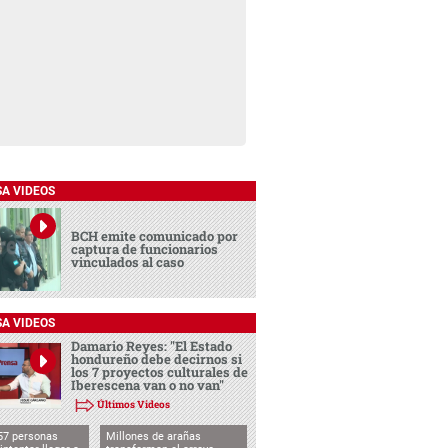
SA VIDEOS
BCH emite comunicado por
captura de funcionarios
vinculados al caso
SA VIDEOS
Damario Reyes: "El Estado
hondureño debe decirnos si
los 7 proyectos culturales de
Iberescena van o no van"
Últimos Videos
57 personas
Millones de arañas