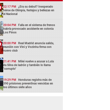
22:17 PM
¿Era su debut? Inesperado
héroe de Olimpia, festejos y bellezas en
el Nacional
20:04 PM
Falla en el sistema de frenos
habría provocado accidente en colonia
Los Pinos
20:00 PM
Real Madrid anuncia salida,
reunión con Vini y Vozinha firma con
nuevo club
21:41 PM
Milei vuelve a acusar a Lula
da Silva de ladrón y también lo llama
"corrupto"
19:29 PM
Honduras registra más de
390 prisiones preventivas vencidas en
los últimos siete años