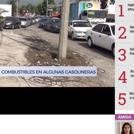
Hal
afu
Se
mi
Ho
fr
Re
su
Ma
a e
AMIGA