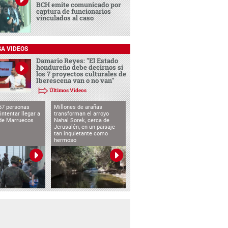
BCH emite comunicado por
captura de funcionarios
vinculados al caso
SA VIDEOS
Damario Reyes: "El Estado
hondureño debe decirnos si
los 7 proyectos culturales de
Iberescena van o no van"
Últimos Videos
57 personas
Millones de arañas
intentar llegar a
transforman el arroyo
de Marruecos
Nahal Sorek, cerca de
Jerusalén, en un paisaje
tan inquietante como
hermoso