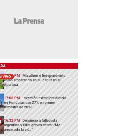
ADA
14:43 PM
Marathón e Independiente
están empatando en su debut en el
Apertura
17:08 PM
Inversión extranjera directa
en Honduras cae 27% en primer
trimestre de 2026
16:32 PM
Denunció a futbolista
argentino y filtra graves chats: “Me
arruinaste la vida”