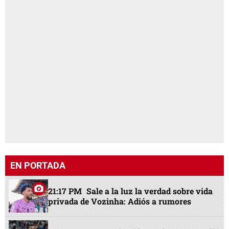
EN PORTADA
21:17 PM
Sale a la luz la verdad sobre vida
privada de Vozinha: Adiós a rumores