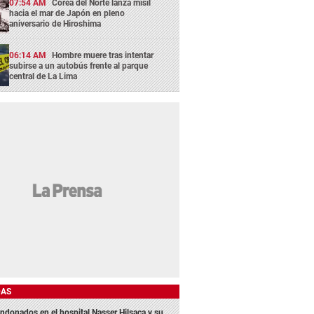
07:54 AM
Corea del Norte lanza misil
hacia el mar de Japón en pleno
aniversario de Hiroshima
06:14 AM
Hombre muere tras intentar
subirse a un autobús frente al parque
central de La Lima
DAS
ndonados en el hospital Nasser Hilsaca y su