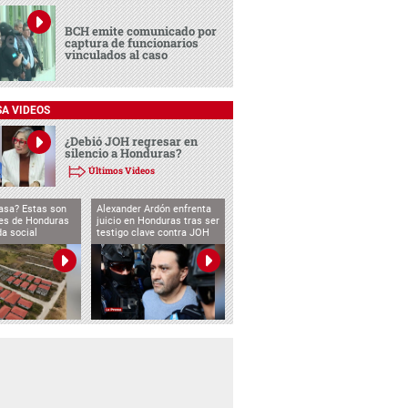
BCH emite comunicado por
captura de funcionarios
vinculados al caso
SA VIDEOS
¿Debió JOH regresar en
silencio a Honduras?
Últimos Videos
asa? Estas son
Alexander Ardón enfrenta
des de Honduras
juicio en Honduras tras ser
da social
testigo clave contra JOH