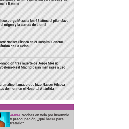
mana Básima
llece Jorge Messi a los 68 años: el pilar clave
 el origen y la carrera de Lionel
ere Nasser Hilsaca en el Hospital General
lántida de La Ceiba
nmoción tras muerte de Jorge Messi:
rcelona-Real Madrid dejan mensajes a Leo
 dramático llamado que hizo Nasser Hilsaca
tes de morir en el Hospital Atlántida
Noches en vela por insomnio
AMIGA
y preocupación, ¿qué hacer para
tratarlo?