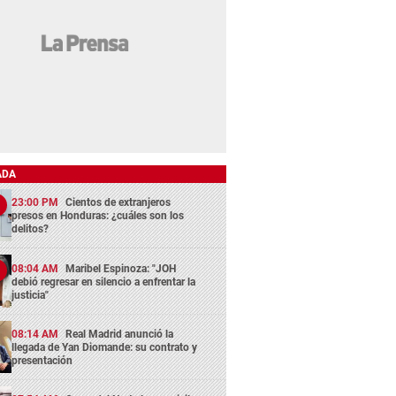
ADA
23:00 PM
Cientos de extranjeros
presos en Honduras: ¿cuáles son los
delitos?
08:04 AM
Maribel Espinoza: "JOH
debió regresar en silencio a enfrentar la
justicia"
08:14 AM
Real Madrid anunció la
llegada de Yan Diomande: su contrato y
presentación