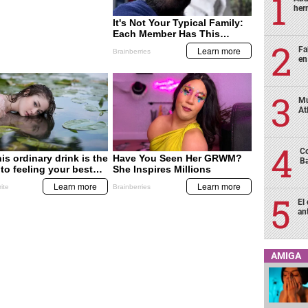
her
Fa
en
Mu
At
Co
Ba
El
an
AMIGA