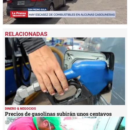
0
seconds
of
2
minutes,
16
seconds
DINERO & NEGOCIOS
Precios de gasolinas subirán unos centavos