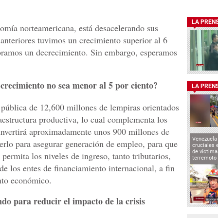
LA PREN
onomía norteamericana, está desacelerando sus
 anteriores tuvimos un crecimiento superior al 6
izoramos un decrecimiento. Sin embargo, esperamos
crecimiento no sea menor al 5 por ciento?
LA PREN
pública de 12,600 millones de lempiras orientados
fraestructura productiva, lo cual complementa los
 invertirá aproximadamente unos 900 millones de
Venezuela 
erlo para asegurar generación de empleo, para que
cruciales 
de víctima
permita los niveles de ingreso, tanto tributarios,
terremoto
e los entes de financiamiento internacional, a fin
nto económico.
ndo para reducir el impacto de la crisis