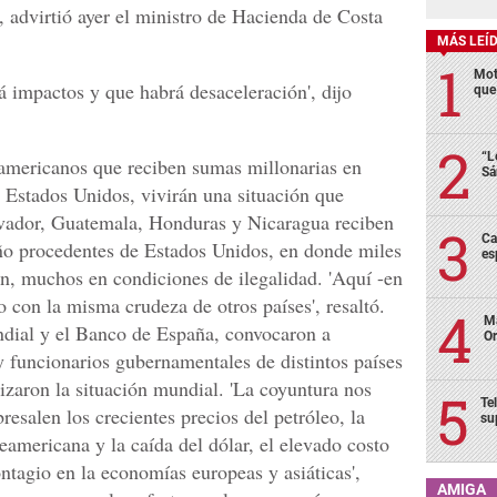
, advirtió ayer el ministro de Hacienda de Costa
MÁS LEÍ
Mot
 impactos y que habrá desaceleración', dijo
que
“L
oamericanos que reciben sumas millonarias en
Sá
 Estados Unidos, vivirán una situación que
vador, Guatemala, Honduras y Nicaragua reciben
Ca
año procedentes de Estados Unidos, en donde miles
es
an, muchos en condiciones de ilegalidad. 'Aquí -en
o con la misma crudeza de otros países', resaltó.
Ma
dial y el Banco de España, convocaron a
Or
 funcionarios gubernamentales de distintos países
izaron la situación mundial. 'La coyuntura nos
Te
salen los crecientes precios del petróleo, la
su
americana y la caída del dólar, el elevado costo
ontagio en la economías europeas y asiáticas',
AMIGA