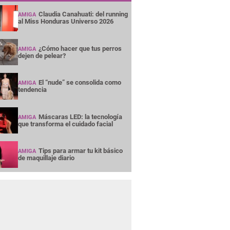
Claudia Canahuati: del running
AMIGA
al Miss Honduras Universo 2026
¿Cómo hacer que tus perros
AMIGA
dejen de pelear?
El “nude” se consolida como
AMIGA
tendencia
Máscaras LED: la tecnología
AMIGA
que transforma el cuidado facial
Tips para armar tu kit básico
AMIGA
de maquillaje diario