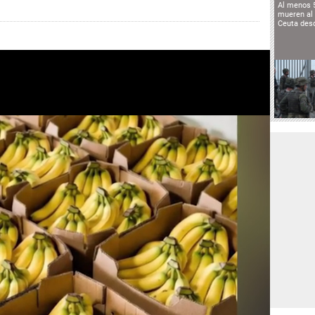
Al menos 
mueren al 
Ceuta des