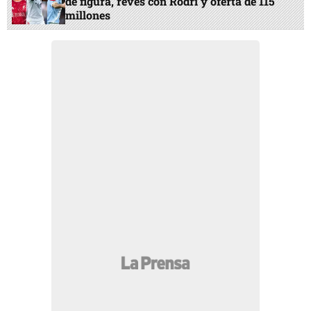
de figura, revés con Rodri y oferta de 115
millones