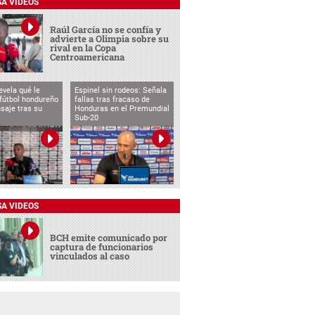
SA VIDEOS
Raúl García no se confía y
advierte a Olimpia sobre su
rival en la Copa
Centroamericana
evela qué le
Espinel sin rodeos: Señala
 fútbol hondureño
fallas tras fracaso de
saje tras su
Honduras en el Premundial
Sub-20
SA VIDEOS
BCH emite comunicado por
captura de funcionarios
vinculados al caso