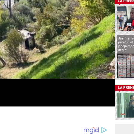
LA PREN
Juanfran r
pareció el
y deja men
debut
LA PREN