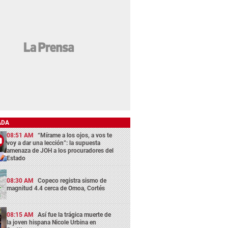
ADA
08:51 AM
“Mírame a los ojos, a vos te
voy a dar una lección”: la supuesta
amenaza de JOH a los procuradores del
Estado
08:30 AM
Copeco registra sismo de
magnitud 4.4 cerca de Omoa, Cortés
08:15 AM
Así fue la trágica muerte de
la joven hispana Nicole Urbina en