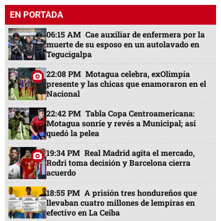
EN PORTADA
06:15 AM
Cae auxiliar de enfermera por la
muerte de su esposo en un autolavado en
Tegucigalpa
22:08 PM
Motagua celebra, exOlimpia
presente y las chicas que enamoraron en el
Nacional
22:42 PM
Tabla Copa Centroamericana:
Motagua sonríe y revés a Municipal; así
quedó la pelea
19:34 PM
Real Madrid agita el mercado,
Rodri toma decisión y Barcelona cierra
acuerdo
18:55 PM
A prisión tres hondureños que
llevaban cuatro millones de lempiras en
efectivo en La Ceiba