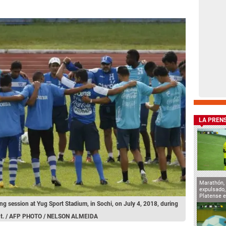
LA PREN
Marathón, 
expulsado
Platense e
ing session at Yug Sport Stadium, in Sochi, on July 4, 2018, during
ent. / AFP PHOTO / NELSON ALMEIDA