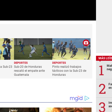
MÁS LEÍ
DEPORTES
DEPORTES
Mat
la Sub-23
Sub-20 de Honduras
Pinto realizó trabajos
neg
rescató el empate ante
tácticos con la Sub-23 de
Guatemala
Honduras
Fa
en
Im
as