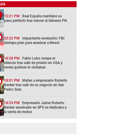
ADA
15:21 PM
Real España mantiene su
paso perfecto tras vencer al Génesis PN
20:22 PM
Impactante revelación: FBI
destapa plan para asesinar a Messi
18:28 PM
Fabio Lobo rompe el
silencio tras salir de prisión en USA y
revela quiénes lo visitaban
18:01 PM
Matan a empresario Roberto
Becker tras salir de su negocio en San
Pedro Sula
18:33 PM
Empresario Jaime Roberto
Becker asesinado en SPS se dedicaba a
la venta de motos