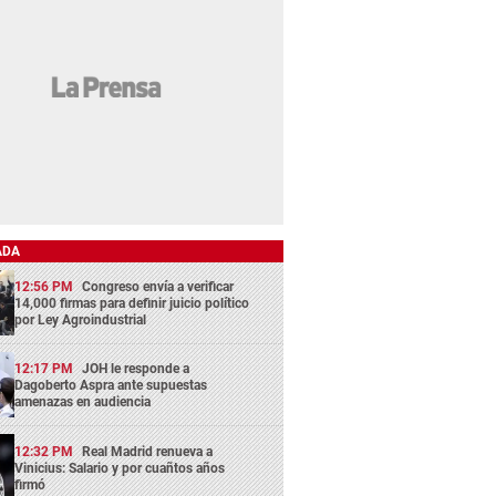
ADA
12:56 PM
Congreso envía a verificar
14,000 firmas para definir juicio político
por Ley Agroindustrial
12:17 PM
JOH le responde a
Dagoberto Aspra ante supuestas
amenazas en audiencia
12:32 PM
Real Madrid renueva a
Vinicius: Salario y por cuañtos años
firmó