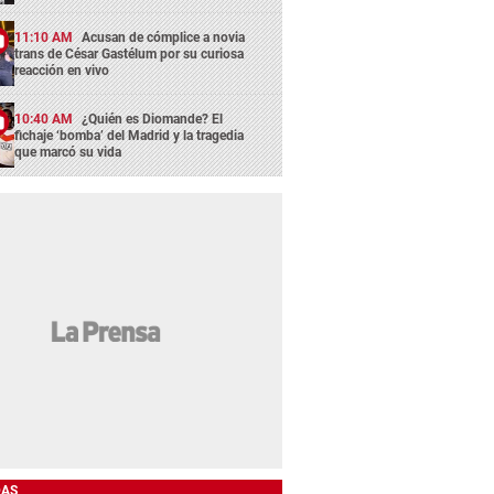
11:10 AM
Acusan de cómplice a novia
trans de César Gastélum por su curiosa
reacción en vivo
10:40 AM
¿Quién es Diomande? El
fichaje ‘bomba’ del Madrid y la tragedia
que marcó su vida
DAS