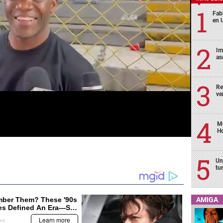
Fabi
en 
Im
as
Re
ve
Me
H
Un
tu
AMIGA