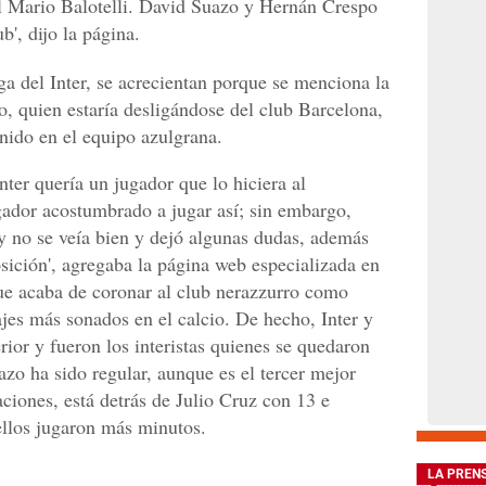
il Mario Balotelli. David Suazo y Hernán Crespo
b', dijo la página.
ga del Inter, se acrecientan porque se menciona la
, quien estaría desligándose del club Barcelona,
nido en el equipo azulgrana.
ter quería un jugador que lo hiciera al
gador acostumbrado a jugar así; sin embargo,
y no se veía bien y dejó algunas dudas, además
osición', agregaba la página web especializada en
ue acaba de coronar al club nerazzurro como
ajes más sonados en el calcio. De hecho, Inter y
rior y fueron los interistas quienes se quedaron
zo ha sido regular, aunque es el tercer mejor
ciones, está detrás de Julio Cruz con 13 e
ellos jugaron más minutos.
LA PREN