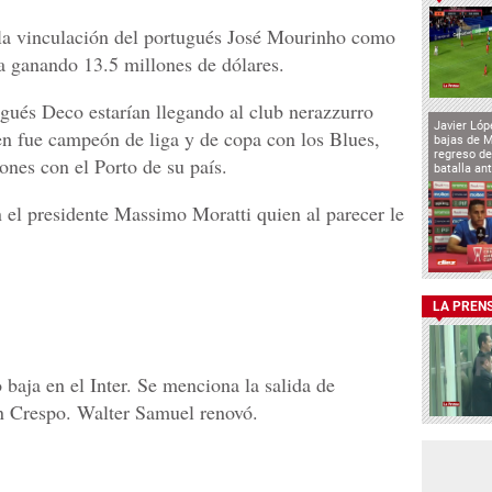
 la vinculación del portugués José Mourinho como
ía ganando 13.5 millones de dólares.
gués Deco estarían llegando al club nerazzurro
Javier Lóp
ien fue campeón de liga y de copa con los Blues,
bajas de 
regreso de
nes con el Porto de su país.
batalla an
 el presidente Massimo Moratti quien al parecer le
LA PREN
baja en el Inter. Se menciona la salida de
n Crespo. Walter Samuel renovó.