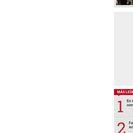
MÁS LEÍ
En 
com
Fa
su