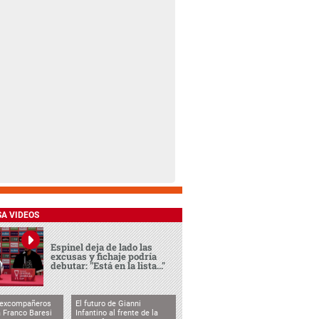
SA VIDEOS
Espinel deja de lado las
excusas y fichaje podría
debutar: "Está en la lista..."
 excompañeros
El futuro de Gianni
 Franco Baresi
Infantino al frente de la