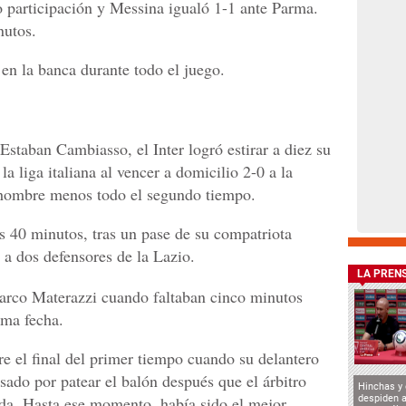
 participación y Messina igualó 1-1 ante Parma.
nutos.
n la banca durante todo el juego.
staban Cambiasso, el Inter logró estirar a diez su
la liga italiana al vencer a domicilio 2-0 a la
 hombre menos todo el segundo tiempo.
s 40 minutos, tras un pase de su compatriota
a dos defensores de la Lazio.
LA PREN
arco Materazzi cuando faltaban cinco minutos
7ma fecha.
e el final del primer tiempo cuando su delantero
sado por patear el balón después que el árbitro
Hinchas y
da. Hasta ese momento, había sido el mejor
despiden a