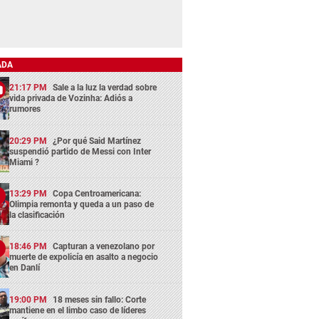
ADA
21:17 PM
Sale a la luz la verdad sobre
vida privada de Vozinha: Adiós a
rumores
20:29 PM
¿Por qué Said Martínez
suspendió partido de Messi con Inter
Miami ?
13:29 PM
Copa Centroamericana:
Olimpia remonta y queda a un paso de
la clasificación
18:46 PM
Capturan a venezolano por
muerte de expolicía en asalto a negocio
en Danlí
19:00 PM
18 meses sin fallo: Corte
mantiene en el limbo caso de líderes