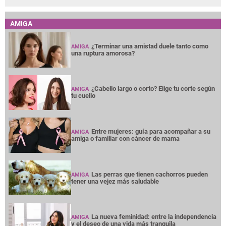
AMIGA
¿Terminar una amistad duele tanto como
AMIGA
una ruptura amorosa?
¿Cabello largo o corto? Elige tu corte según
AMIGA
tu cuello
Entre mujeres: guía para acompañar a su
AMIGA
amiga o familiar con cáncer de mama
Las perras que tienen cachorros pueden
AMIGA
tener una vejez más saludable
La nueva feminidad: entre la independencia
AMIGA
y el deseo de una vida más tranquila