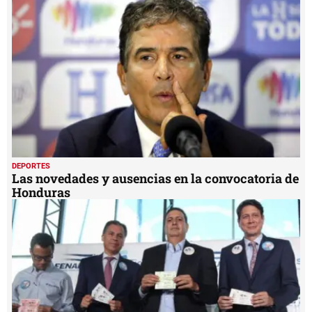
1
minute,
43
seconds
DEPORTES
Las novedades y ausencias en la convocatoria de
Honduras